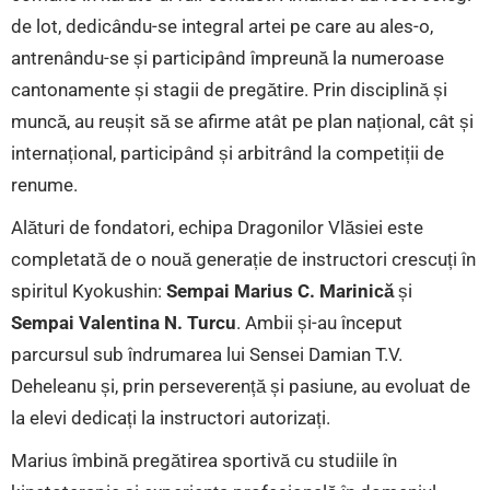
de lot, dedicându-se integral artei pe care au ales-o,
antrenându-se și participând împreună la numeroase
cantonamente și stagii de pregătire. Prin disciplină și
muncă, au reușit să se afirme atât pe plan național, cât și
internațional, participând și arbitrând la competiții de
renume.
Alături de fondatori, echipa Dragonilor Vlăsiei este
completată de o nouă generație de instructori crescuți în
spiritul Kyokushin:
Sempai Marius C. Marinică
și
Sempai Valentina N. Turcu
. Ambii și-au început
parcursul sub îndrumarea lui Sensei Damian T.V.
Deheleanu și, prin perseverență și pasiune, au evoluat de
la elevi dedicați la instructori autorizați.
Marius îmbină pregătirea sportivă cu studiile în