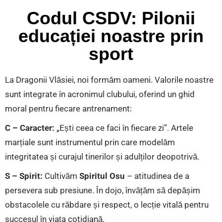
Codul CSDV: Pilonii
educației noastre prin
sport
La Dragonii Vlăsiei, noi formăm oameni. Valorile noastre
sunt integrate în acronimul clubului, oferind un ghid
moral pentru fiecare antrenament:
C – Caracter:
„Ești ceea ce faci în fiecare zi”. Artele
marțiale sunt instrumentul prin care modelăm
integritatea și curajul tinerilor și adulților deopotrivă.
S – Spirit:
Cultivăm
Spiritul Osu
– atitudinea de a
persevera sub presiune. În dojo, învățăm să depășim
obstacolele cu răbdare și respect, o lecție vitală pentru
succesul în viața cotidiană.