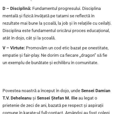
D – Disciplină:
Fundamentul progresului. Disciplina
mentală și fizică învățată pe tatami se reflectă în
rezultate mai bune la școală, la job și în relațiile cu ceilalți.
Disciplina este fundamentul oricărui proces educațional,
atât în dojo, cât și la școală.
V – Virtute:
Promovăm un cod etic bazat pe onestitate,
empatie și fair-play. Ne dorim ca fiecare „dragon” să fie
un exemplu de bunătate și echilibru în comunitate.
Povestea noastră a început în dojo, unde
Sensei Damian
T.V. Deheleanu
și
Sensei Ștefan M. Ilie
au legat o
prietenie de zeci de ani, bazată pe respect și aspirații
comune în karate-ul full-contact. Amândoi au fost colegi