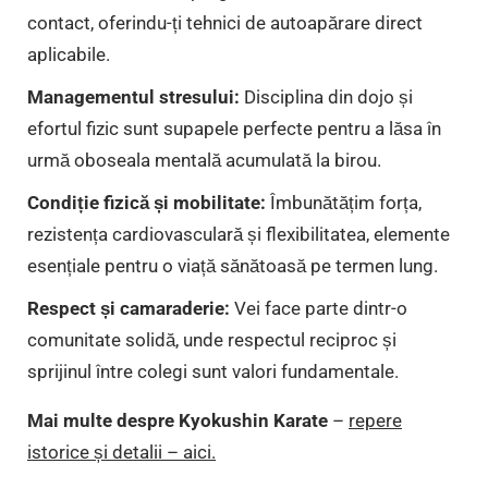
contact, oferindu-ți tehnici de autoapărare direct
aplicabile.
Managementul stresului:
Disciplina din dojo și
efortul fizic sunt supapele perfecte pentru a lăsa în
urmă oboseala mentală acumulată la birou.
Condiție fizică și mobilitate:
Îmbunătățim forța,
rezistența cardiovasculară și flexibilitatea, elemente
esențiale pentru o viață sănătoasă pe termen lung.
Respect și camaraderie:
Vei face parte dintr-o
comunitate solidă, unde respectul reciproc și
sprijinul între colegi sunt valori fundamentale.
Mai multe despre Kyokushin Karate
–
repere
istorice și detalii – aici.