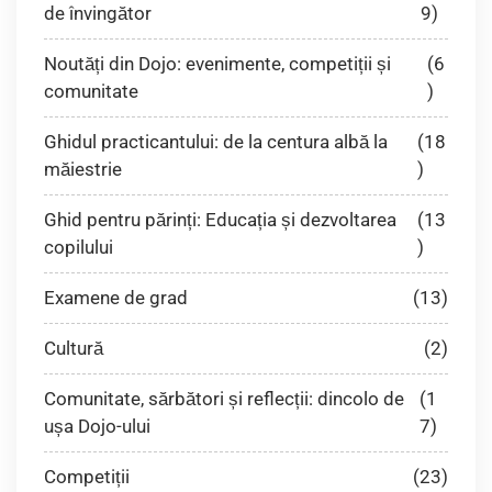
de învingător
9)
Noutăți din Dojo: evenimente, competiții și
(6
comunitate
)
Ghidul practicantului: de la centura albă la
(18
măiestrie
)
Ghid pentru părinți: Educația și dezvoltarea
(13
copilului
)
Examene de grad
(13)
Cultură
(2)
Comunitate, sărbători și reflecții: dincolo de
(1
ușa Dojo-ului
7)
Competiții
(23)