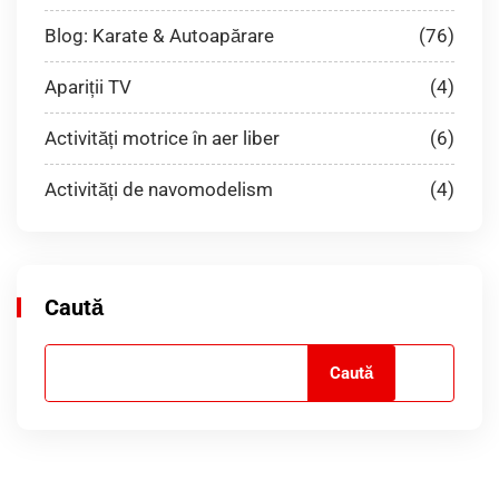
Blog: Karate & Autoapărare
(76)
Apariții TV
(4)
Activități motrice în aer liber
(6)
Activități de navomodelism
(4)
Caută
Caută