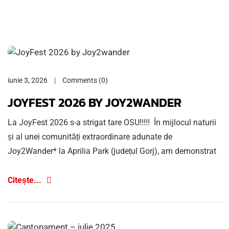
iunie 3, 2026
Comments (0)
JOYFEST 2026 BY JOY2WANDER
La JoyFest 2026 s-a strigat tare OSU!!!!! În mijlocul naturii
și al unei comunități extraordinare adunate de
Joy2Wander* la Aprilia Park (județul Gorj), am demonstrat
Citește...