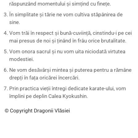
răspunzând momentului și simțind cu finețe.
În simplitate și tărie ne vom cultiva stăpânirea de
sine.
Vom trăi în respect și bună-cuviință, cinstindu-i pe cei
mai presus de noi și ținând în frâu orice brutalitate.
Vom onora sacrul și nu vom uita niciodată virtutea
modestiei.
Ne vom desăvârși mintea și puterea pentru a rămâne
drepți în fața oricărei încercări.
Prin practica vieții întregi dedicate karate-ului, vom
împlini pe deplin Calea Kyokushin.
© Copyright Dragonii Vlăsiei