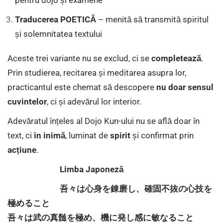
Traducerea POETICĂ
– menită să transmită spiritul
și solemnitatea textului
Aceste trei variante nu se exclud, ci se
completează
.
Prin studierea, recitarea și meditarea asupra lor,
practicantul este chemat să descopere
nu doar sensul
cuvintelor
, ci și adevărul lor interior.
Adevăratul înțeles al Dojo Kun-ului nu se află doar în
text, ci
în inimă
, luminat de
spirit
și confirmat prin
acțiune
.
Limba Japoneză
吾々は心身を錬磨し、確固不抜の心技を
極めること
吾々は武の真髄を極め、機に発し感に敏なること