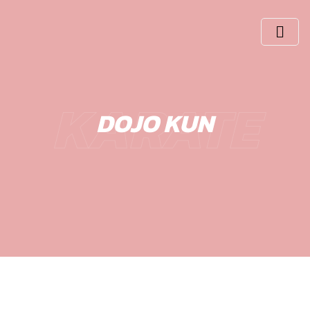
Skip
to
content
KARATE
DOJO KUN