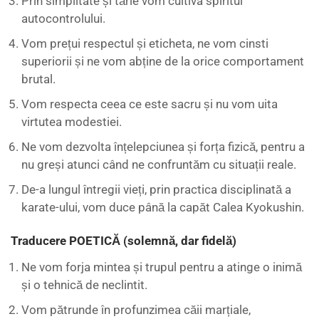
Prin simplitate și tărie vom cultiva spiritul
autocontrolului.
Vom prețui respectul și eticheta, ne vom cinsti
superiorii și ne vom abține de la orice comportament
brutal.
Vom respecta ceea ce este sacru și nu vom uita
virtutea modestiei.
Ne vom dezvolta înțelepciunea și forța fizică, pentru a
nu greși atunci când ne confruntăm cu situații reale.
De-a lungul întregii vieți, prin practica disciplinată a
karate-ului, vom duce până la capăt Calea Kyokushin.
Traducere POETICĂ (solemnă, dar fidelă)
Ne vom forja mintea și trupul pentru a atinge o inimă
și o tehnică de neclintit.
Vom pătrunde în profunzimea căii marțiale,