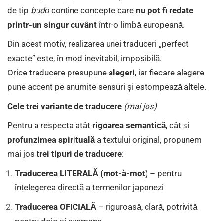
de tip
budō
conține concepte care
nu pot fi redate
printr-un singur cuvânt
într-o limbă europeană.
Din acest motiv, realizarea unei traduceri „perfect
exacte” este, în mod inevitabil, imposibilă.
Orice traducere presupune
alegeri
, iar fiecare alegere
pune accent pe anumite sensuri și estompează altele.
Cele trei variante de traducere
(mai jos)
Pentru a respecta atât
rigoarea semantică
, cât și
profunzimea spirituală
a textului original, propunem
mai jos
trei tipuri de traducere
:
Traducerea LITERALĂ (mot-à-mot)
– pentru
înțelegerea directă a termenilor japonezi
Traducerea OFICIALĂ
– riguroasă, clară, potrivită
pentru dojo și examene