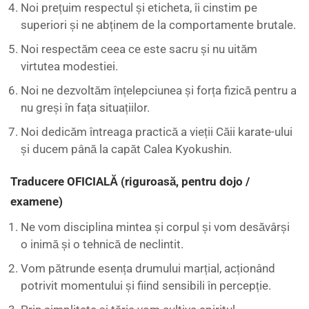
Noi prețuim respectul și eticheta, îi cinstim pe
superiori și ne abținem de la comportamente brutale.
Noi respectăm ceea ce este sacru și nu uităm
virtutea modestiei.
Noi ne dezvoltăm înțelepciunea și forța fizică pentru a
nu greși în fața situațiilor.
Noi dedicăm întreaga practică a vieții Căii karate-ului
și ducem până la capăt Calea Kyokushin.
Traducere OFICIALĂ (riguroasă, pentru dojo /
examene)
Ne vom disciplina mintea și corpul și vom desăvârși
o inimă și o tehnică de neclintit.
Vom pătrunde esența drumului marțial, acționând
potrivit momentului și fiind sensibili în percepție.