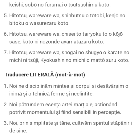
keishi, sobō no furumai o tsutsushimu koto.
Hitotsu, wareware wa, shinbutsu o tōtobi, kenjō no
bitoku o wasurezaru koto.
Hitotsu, wareware wa, chisei to tairyoku to o kōjō
sase, koto ni nozonde ayamatazaru koto.
Hitotsu, wareware wa, shōgai no shugyō o karate no
michi ni tsūji, Kyokushin no michi o mattō suru koto.
Traducere LITERALĂ (mot-à-mot)
Noi ne disciplinăm mintea și corpul și desăvârșim o
inimă și o tehnică ferme și neclintite.
Noi pătrundem esența artei marțiale, acționând
potrivit momentului și fiind sensibili în percepție.
Noi, prin simplitate și tărie, cultivăm spiritul stăpânirii
de sine.