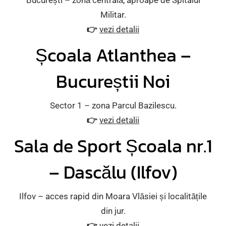
București – zonă centrală, aproape de Spitalul
Militar.
👉
vezi detalii
Școala Atlanthea –
Bucureștii Noi
Sector 1 – zona Parcul Bazilescu.
👉
vezi detalii
Sala de Sport Școala nr.1
– Dascălu (Ilfov)
Ilfov – acces rapid din Moara Vlăsiei și localitățile
din jur.
👉
vezi detalii