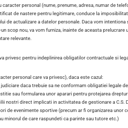
u caracter personal (nume, prenume, adresa, numar de telefo
rtificat de nastere pentru legitimare, conduce la imposibilit
ului de actualizare a datelor personale. Daca vom intentiona
-un scop nou, va vom furniza, inainte de aceasta prelucrare u
tare relevante.
a privesc pentru indeplinirea obligatilor contractuale si l
acter personal care va privesc), daca este cazul:
le judiciare daca trebuie sa ne conformam obligatiei legale de
 justitie sau formularea unor aparari pentru protejarea dreptur
ilii nostri direct implicati in activitatea de gestionare a C.S. 
atori de evenimente sportive (precum ar fi organizarea unor c
sau minorul de care raspundeti ca parinte sau tutore etc.)