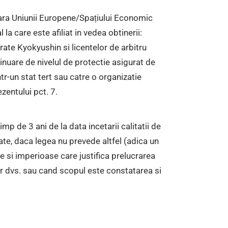
afara Uniunii Europene/Spațiului Economic
la care este afiliat in vedea obtinerii:
arate Kyokyushin si licentelor de arbitru
inuare de nivelul de protectie asigurat de
tr-un stat tert sau catre o organizatie
ezentului pct. 7.
p de 3 ani de la data incetarii calitatii de
ate, daca legea nu prevede altfel (adica un
e si imperioase care justifica prelucrarea
lor dvs. sau cand scopul este constatarea si