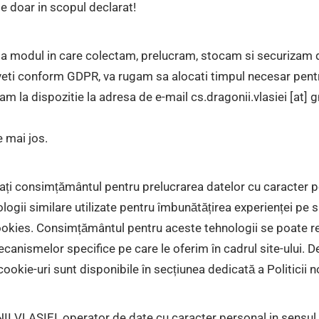
te doar in scopul declarat!
e la modul in care colectam, prelucram, stocam si securizam 
 aveti conform GDPR, va rugam sa alocati timpul necesar pentr
am la dispozitie la adresa de e-mail cs.dragonii.vlasiei [at]
e mai jos.
rimați consimțământul pentru prelucrarea datelor cu caracte
hnologii similare utilizate pentru îmbunătățirea experienței pe s
Cookies. Consimțământul pentru aceste tehnologii se poate r
ecanismelor specifice pe care le oferim în cadrul site-ului. 
cookie-uri sunt disponibile în secțiunea dedicată a Politicii
ASIEI, operator de date cu caracter personal in sensul GD