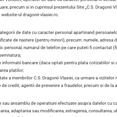
are, precum si in cuprinsul prezentului Site „C.S. Dragonii Vl
 website-ul dragonii-vlasiei.ro.
tegorii de date cu caracter personal apartinand persoanelo
tificate de nastere (pentru minori), precum: numele, adresa 
c personal, numarul de telefon pe care puteti fi contactat (fix
 semnatura;
te informatii bancare (daca optati pentru plata cotizatiilor s
rea platilor;
te a membrilor C.S. Dragonii Vlasiei, ca urmare a vizitelor m
 de credit, agentii de prevenire a fraudelor, precum si de la al
ne sau ansamblu de operatiuni efectuate asupra datelor cu car
carea, adaptarea sau modificarea, extragerea, consultarea, uti