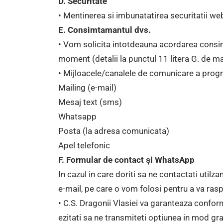
D. Securitate
• Mentinerea si imbunatatirea securitatii web
E. Consimtamantul dvs.
• Vom solicita intotdeauna acordarea consim
moment (detalii la punctul 11 litera G. de ma
• Mijloacele/canalele de comunicare a progr
Mailing (e-mail)
Mesaj text (sms)
Whatsapp
Posta (la adresa comunicata)
Apel telefonic
F. Formular de contact și WhatsApp
In cazul in care doriti sa ne contactati util
e-mail, pe care o vom folosi pentru a va ras
• C.S. Dragonii Vlasiei va garanteaza confo
ezitati sa ne transmiteti optiunea in mod gr