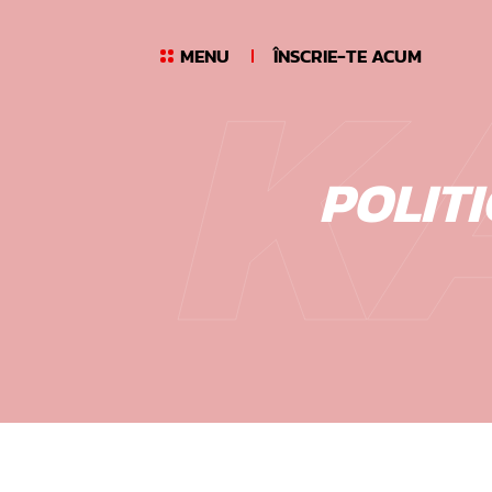
K
Skip
to
MENU
ÎNSCRIE-TE ACUM
content
POLIT