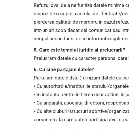
Refuzul dvs. de a ne furniza datele minime c
dispozitie o copie a actului de identitate/ce
pierderea calitatii de membru in cazul refuz
intr-un alt scop decat cel comunicat sau intr
scopul secundar si orice informatii suplimen
5. Care este temeiul juridic al prelucrarii?
Prelucram datele cu caracter personal care v
6. Cu cine partajam datele?
Partajam datele dvs. (furnizam datele cu car
• Cu autoritatile/institutiile statului/organe
• In instanta pentru initierea unor actiuni in
• Cu angajatii, asociatii, directorii, responsab
• Cu alte cluburi/structuri sportive/organiz
cursuri etc. la care puteti participa dvs. si/