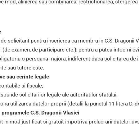
ce mod, alinierea sau combinarea, restrictionarea, stergerea
:
e
 de solicitant pentru inscrierea ca membru in C.S. Dragonii V
or (de examen, de participare etc.), pentru a putea intocmi e
 obligatoriu o persoana majora, indiferent daca solicitarea d
nte sau tutore este.
ve sau cerinte legale
contabile si fiscale;
punde solicitarilor legale ale autoritatilor statului;
na utilizarea datelor proprii (detalii la punctul 11 litera D. d
si programele C.S. Dragonii Vlasiei
 in mod justificat si gratuit impotriva prelucrarii datelor d