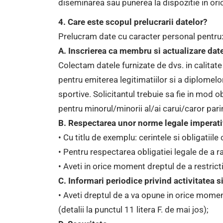
diseminarea sau punerea la dispozitie in ori
4. Care este scopul prelucrarii datelor?
Prelucram date cu caracter personal pentru
A. Inscrierea ca membru si actualizare dat
Colectam datele furnizate de dvs. in calitate
pentru emiterea legitimatiilor si a diplomel
sportive. Solicitantul trebuie sa fie in mod
pentru minorul/minorii al/ai carui/caror pari
B. Respectarea unor norme legale imperati
• Cu titlu de exemplu: cerintele si obligatiile 
• Pentru respectarea obligatiei legale de a ras
• Aveti in orice moment dreptul de a restrictio
C. Informari periodice privind activitatea 
• Aveti dreptul de a va opune in orice moment
(detalii la punctul 11 litera F. de mai jos);