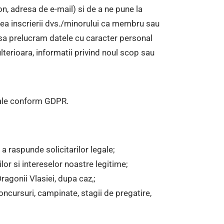
n, adresa de e-mail) si de a ne pune la
atea inscrierii dvs./minorului ca membru sau
 sa prelucram datele cu caracter personal
lterioara, informatii privind noul scop sau
egale conform GDPR.
 a raspunde solicitarilor legale;
ilor si intereselor noastre legitime;
Dragonii Vlasiei, dupa caz,;
oncursuri, campinate, stagii de pregatire,