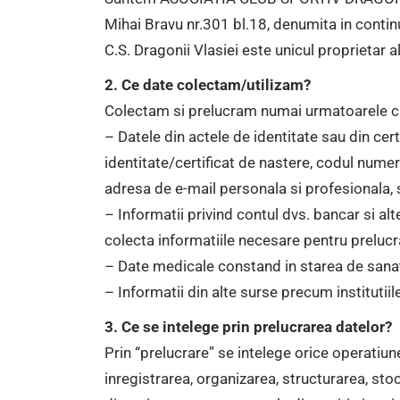
Mihai Bravu nr.301 bl.18, denumita in continu
C.S. Dragonii Vlasiei este unicul proprietar al
2. Ce date colectam/utilizam?
Colectam si prelucram numai urmatoarele ca
– Datele din actele de identitate sau din cer
identitate/certificat de nastere, codul numeri
adresa de e-mail personala si profesionala,
– Informatii privind contul dvs. bancar si al
colecta informatiile necesare pentru prelucra
– Date medicale constand in starea de sanata
– Informatii din alte surse precum institutiile
3. Ce se intelege prin prelucrarea datelor?
Prin “prelucrare” se intelege orice operatiu
inregistrarea, organizarea, structurarea, sto