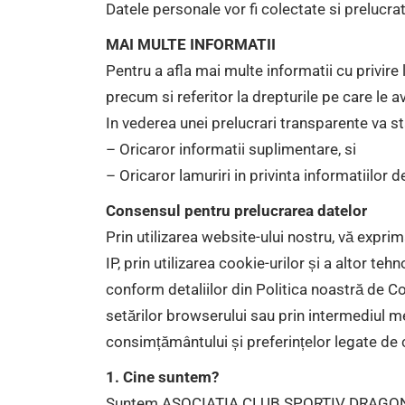
Datele personale vor fi colectate si prelucra
MAI MULTE INFORMATII
Pentru a afla mai multe informatii cu privir
precum si referitor la drepturile pe care le
In vederea unei prelucrari transparente va st
– Oricaror informatii suplimentare, si
– Oricaror lamuriri in privinta informatiilor d
Consensul pentru prelucrarea datelor
Prin utilizarea website-ului nostru, vă exp
IP, prin utilizarea cookie-urilor și a altor te
conform detaliilor din Politica noastră de 
setărilor browserului sau prin intermediul m
consimțământului și preferințelor legate de 
1. Cine suntem?
Suntem ASOCIATIA CLUB SPORTIV DRAGONII VL