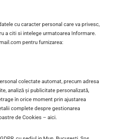
datele cu caracter personal care va privesc,
u a citi si intelege urmatoarea Informare.
 gmail.com pentru furnizarea:
r personal colectate automat, precum adresa
ite, analiză și publicitate personalizată,
etrage în orice moment prin ajustarea
Detalii complete despre gestionarea
 noastre de Cookies –
aici
.
PR, cu sediul in Mun. Bucuresti, Sos.