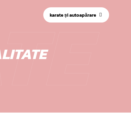
TE
karate și autoapărare
LITATE