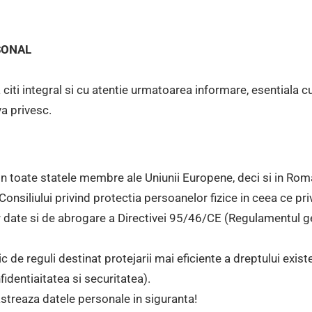
SONAL
iti integral si cu atentie urmatoarea informare, esentiala cu 
a privesc.
in toate statele membre ale Uniunii Europene, deci si in Ro
Consiliului privind protectia persoanelor fizice in ceea ce pr
or date si de abrogare a Directivei 95/46/CE (Regulamentul ge
de reguli destinat protejarii mai eficiente a dreptului existe
fidentiaitatea si securitatea).
astreaza datele personale in siguranta!