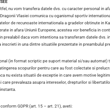
E/SEE
altfel, nu vom transfera datele dvs. cu caracter personal in 
 Dragonii Vlasiei comunica cu oganismul sportiv international 
icatelor de recunoaste internationala a gradelor obtinute in K
erate in afara Uniunii Europene, acestea vor beneficia in cont
in prealabil daca vom intentiona sa transferam datele dvs. in
a inscrieti in una dintre situatiile prezentate in preambulul pr
al (in format scriptic pe suport material si/sau automat) tim
atingerea scopurilor pentru care au fost colectate si prelucr
ca nu exista situatii de exceptie in care avem motive legitim
 care prevaleaza asupra intereselor, drepturilor si libertati
 instanta.
 conform GDPR (art. 15 – art. 21), aveti: