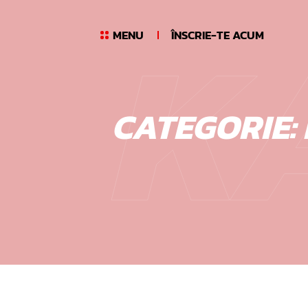
K
Skip
to
MENU
ÎNSCRIE-TE ACUM
content
CATEGORIE: