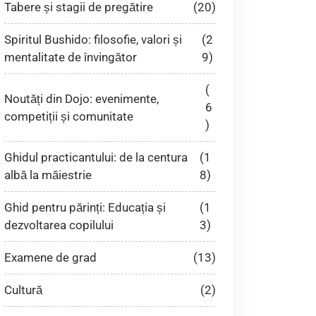
Tabere și stagii de pregătire
(20)
Spiritul Bushido: filosofie, valori și
(2
mentalitate de învingător
9)
(
Noutăți din Dojo: evenimente,
6
competiții și comunitate
)
Ghidul practicantului: de la centura
(1
albă la măiestrie
8)
Ghid pentru părinți: Educația și
(1
dezvoltarea copilului
3)
Examene de grad
(13)
Cultură
(2)