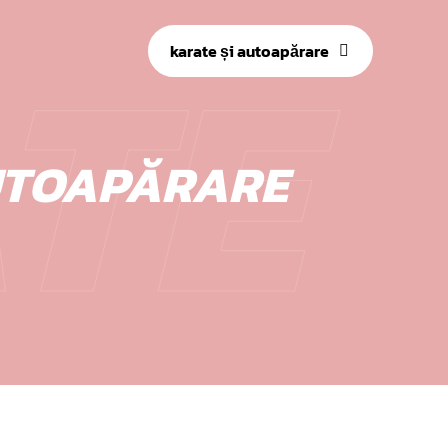
TE
karate și autoapărare
AUTOAPĂRARE