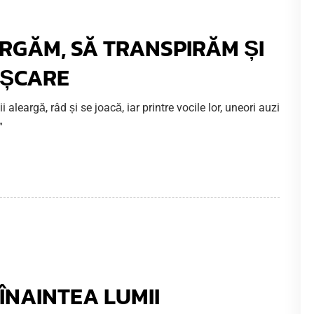
RGĂM, SĂ TRANSPIRĂM ȘI
IȘCARE
 aleargă, râd și se joacă, iar printre vocile lor, uneori auzi
”
ÎNAINTEA LUMII