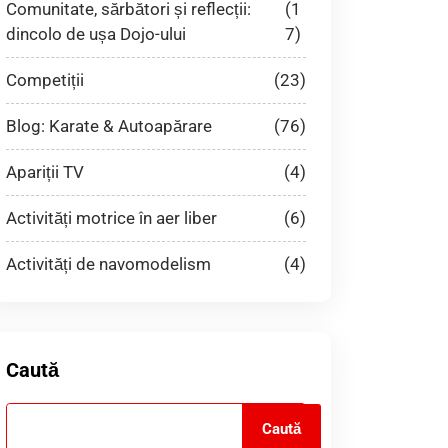
Comunitate, sărbători și reflecții:
(1
dincolo de ușa Dojo-ului
7)
Competiții
(23)
Blog: Karate & Autoapărare
(76)
Apariții TV
(4)
Activități motrice în aer liber
(6)
Activități de navomodelism
(4)
Caută
Caută