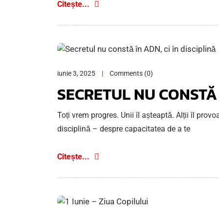
Citește...
iunie 3, 2025
Comments (0)
SECRETUL NU CONSTĂ Î
Toți vrem progres. Unii îl așteaptă. Alții îl provo
disciplină – despre capacitatea de a te
Citește...