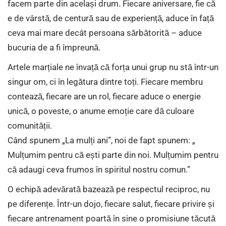
facem parte din același drum. Fiecare aniversare, fie că
e de vârstă, de centură sau de experiență, aduce în față
ceva mai mare decât persoana sărbătorită – aduce
bucuria de a fi împreună.
Artele marțiale ne învață că forța unui grup nu stă într-un
singur om, ci în legătura dintre toți. Fiecare membru
contează, fiecare are un rol, fiecare aduce o energie
unică, o poveste, o anume emoție care dă culoare
comunității.
Când spunem „La mulți ani”, noi de fapt spunem: „
Mulțumim pentru că ești parte din noi. Mulțumim pentru
că adaugi ceva frumos în spiritul nostru comun.”
O echipă adevărată bazează pe respectul reciproc, nu
pe diferențe. Într-un dojo, fiecare salut, fiecare privire și
fiecare antrenament poartă în sine o promisiune tăcută