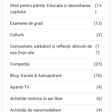
Ghid pentru părinți: Educația și dezvoltarea
(13
copilului
)
Examene de grad
(13)
Cultură
(2)
Comunitate, sărbători și reflecții: dincolo de
(1
ușa Dojo-ului
7)
Competiții
(23)
Blog: Karate & Autoapărare
(76)
Apariții TV
(4)
Activități motrice în aer liber
(6)
Activități de navomodelism
(4)