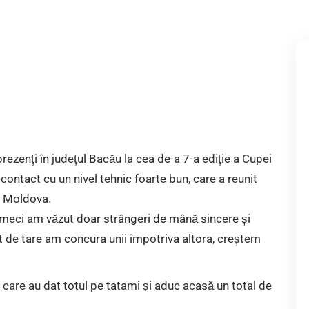
rezenți în județul Bacău la cea de-a 7-a ediție a Cupei
contact cu un nivel tehnic foarte bun, care a reunit
a Moldova.
rui meci am văzut doar strângeri de mână sincere și
t de tare am concura unii împotriva altora, creștem
care au dat totul pe tatami și aduc acasă un total de