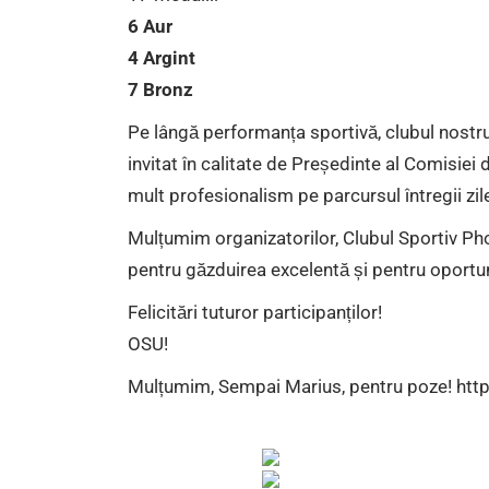
6 Aur
4 Argint
7 Bronz
Pe lângă performanța sportivă, clubul nostr
invitat în calitate de Președinte al Comisiei 
mult profesionalism pe parcursul întregii zil
Mulțumim organizatorilor, Clubul Sportiv Pho
pentru găzduirea excelentă și pentru oportun
Felicitări tuturor participanților!
OSU!
Mulțumim, Sempai Marius, pentru poze!
htt