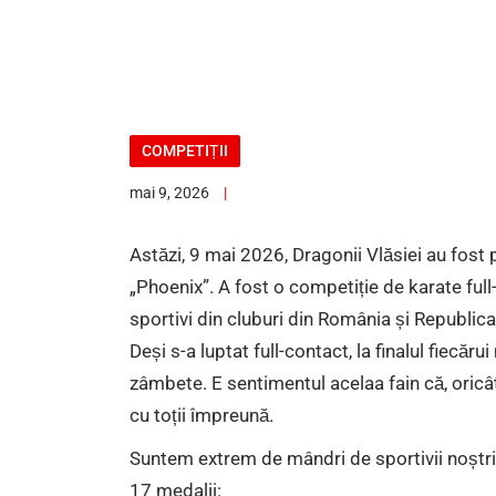
COMPETIȚII
mai 9, 2026
Astăzi, 9 mai 2026, Dragonii Vlăsiei au fost p
„Phoenix”. A fost o competiție de karate full-
sportivi din cluburi din România și Republic
Deși s-a luptat full-contact, la finalul fiecă
zâmbete. E sentimentul acelaa fain că, oricâ
cu toții împreună.
Suntem extrem de mândri de sportivii noștri 
17 medalii: