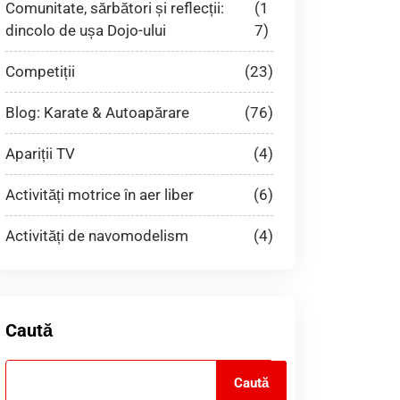
Comunitate, sărbători și reflecții:
(1
dincolo de ușa Dojo-ului
7)
Competiții
(23)
Blog: Karate & Autoapărare
(76)
Apariții TV
(4)
Activități motrice în aer liber
(6)
Activități de navomodelism
(4)
Caută
Caută