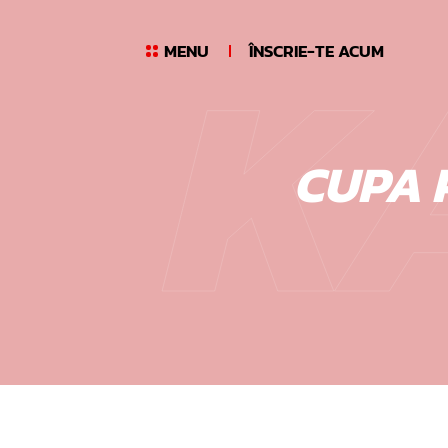
K
Skip
to
MENU
ÎNSCRIE-TE ACUM
content
CUPA P