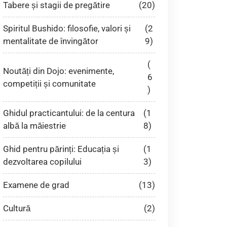
Tabere și stagii de pregătire
(20)
Spiritul Bushido: filosofie, valori și
(2
mentalitate de învingător
9)
(
Noutăți din Dojo: evenimente,
6
competiții și comunitate
)
Ghidul practicantului: de la centura
(1
albă la măiestrie
8)
Ghid pentru părinți: Educația și
(1
dezvoltarea copilului
3)
Examene de grad
(13)
Cultură
(2)