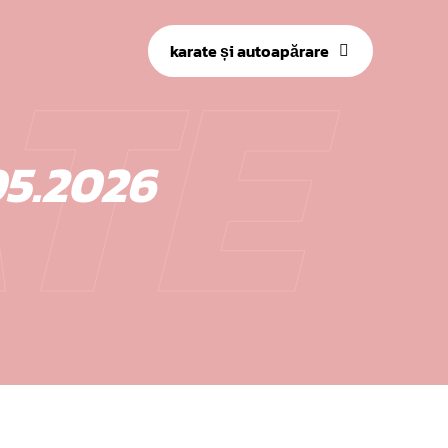
TE
karate și autoapărare
05.2026