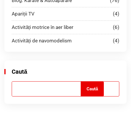
Blog: Karate & Autoapărare
(76)
Apariții TV
(4)
Activități motrice în aer liber
(6)
Activități de navomodelism
(4)
Caută
Caută