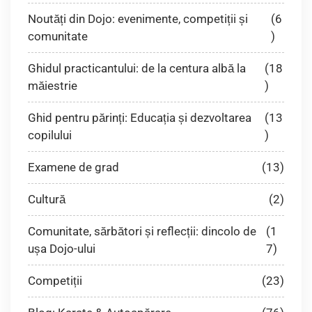
Noutăți din Dojo: evenimente, competiții și
(6
comunitate
)
Ghidul practicantului: de la centura albă la
(18
măiestrie
)
Ghid pentru părinți: Educația și dezvoltarea
(13
copilului
)
Examene de grad
(13)
Cultură
(2)
Comunitate, sărbători și reflecții: dincolo de
(1
ușa Dojo-ului
7)
Competiții
(23)