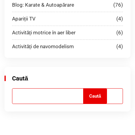
Blog: Karate & Autoapărare
(76)
Apariții TV
(4)
Activități motrice în aer liber
(6)
Activități de navomodelism
(4)
Caută
Caută