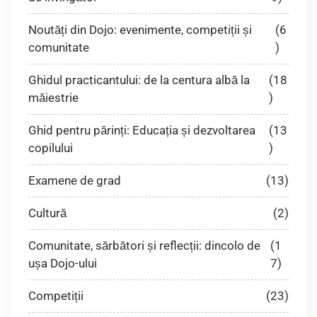
Noutăți din Dojo: evenimente, competiții și
(6
comunitate
)
Ghidul practicantului: de la centura albă la
(18
măiestrie
)
Ghid pentru părinți: Educația și dezvoltarea
(13
copilului
)
Examene de grad
(13)
Cultură
(2)
Comunitate, sărbători și reflecții: dincolo de
(1
ușa Dojo-ului
7)
Competiții
(23)