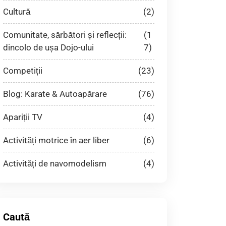
Cultură
(2)
Comunitate, sărbători și reflecții:
(1
dincolo de ușa Dojo-ului
7)
Competiții
(23)
Blog: Karate & Autoapărare
(76)
Apariții TV
(4)
Activități motrice în aer liber
(6)
Activități de navomodelism
(4)
Caută