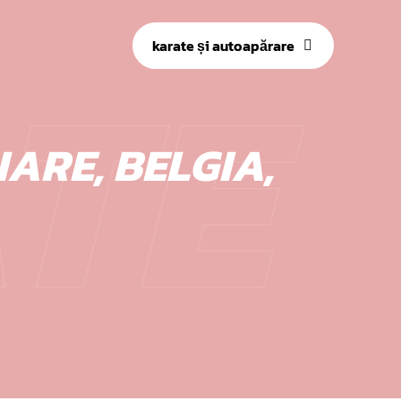
TE
karate și autoapărare
NARE, BELGIA,