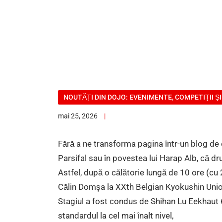
NOUTĂȚI DIN DOJO: EVENIMENTE, COMPETIȚII Ș
mai 25, 2026
Fără a ne transforma pagina într-un blog de că
Parsifal sau în povestea lui Harap Alb, că dr
Astfel, după o călătorie lungă de 10 ore (cu 
Călin Domșa la XXth Belgian Kyokushin U
Stagiul a fost condus de Shihan Lu Eekhaut 6
standardul la cel mai înalt nivel,