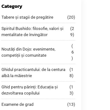
Category
Tabere și stagii de pregătire
(20)
Spiritul Bushido: filosofie, valori și
(2
mentalitate de învingător
9)
(
Noutăți din Dojo: evenimente,
6
competiții și comunitate
)
Ghidul practicantului: de la centura
(1
albă la măiestrie
8)
Ghid pentru părinți: Educația și
(1
dezvoltarea copilului
3)
Examene de grad
(13)