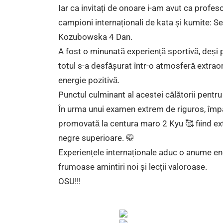
Iar ca invitați de onoare i-am avut ca profeso
campioni internaționali de kata și kumite: 
Kozubowska 4 Dan.
A fost o minunată experiență sportivă, deși 
totul s-a desfășurat într-o atmosferă extraord
energie pozitivă.
Punctul culminant al acestei călătorii pentru
În urma unui examen extrem de riguros, împăr
promovată la centura maro 2 Kyu 🥰 fiind ex
negre superioare. 🥋
Experiențele internaționale aduc o anume en
frumoase amintiri noi și lecții valoroase.
OSU!!!