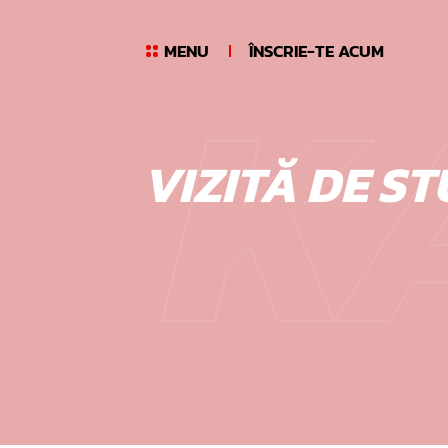
Skip
K
to
MENU
ÎNSCRIE-TE ACUM
content
VIZITĂ DE ST