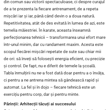
din comun sau victorii spectaculoase, ci despre curajul
de a te prezenta la fiecare antrenament, de a repeta
mișcări iar și iar, până când devin o a doua natură.
Repetitivitatea, atât de des evitată în lumea de azi, este
temelia măiestriei. În karate, aceasta înseamnă
perfecționarea tehnicii – transformarea unui efort mare
într-unul minim, dar cu randament maxim. Acesta este
scopul fiecărei mișcări repetate de sute sau chiar mii
de ori: să înveți să folosești energia eficient, cu precizie
și control. De fapt, nu e diferit de temele la școală.
Tabla înmulțirii nu ne-a fost dată doar pentru a o învăța,
ci pentru a ne antrena mintea să gândească rapid și
automat. La fel și în dojo – fiecare tehnică este un
exercițiu pentru corp, dar și pentru minte.
Părinții: Arhitecții tăcuți ai succesului