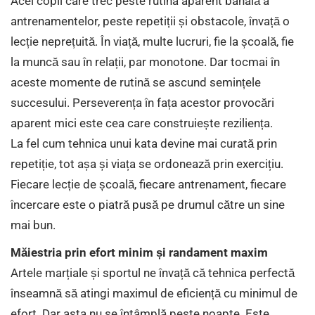
Acei copii care trec peste rutina aparent banală a
antrenamentelor, peste repetiții și obstacole, învață o
lecție neprețuită. În viață, multe lucruri, fie la școală, fie
la muncă sau în relații, par monotone. Dar tocmai în
aceste momente de rutină se ascund semințele
succesului. Perseverența în fața acestor provocări
aparent mici este cea care construiește reziliența.
La fel cum tehnica unui kata devine mai curată prin
repetiție, tot așa și viața se ordonează prin exercițiu.
Fiecare lecție de școală, fiecare antrenament, fiecare
încercare este o piatră pusă pe drumul către un sine
mai bun.
Măiestria prin efort minim și randament maxim
Artele marțiale și sportul ne învață că tehnica perfectă
înseamnă să atingi maximul de eficiență cu minimul de
efort. Dar asta nu se întâmplă peste noapte. Este