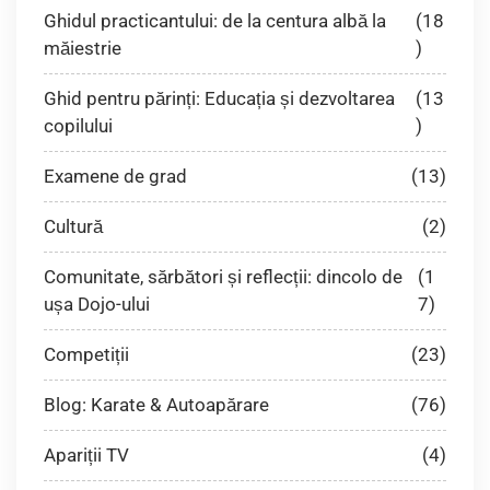
Ghidul practicantului: de la centura albă la
(18
măiestrie
)
Ghid pentru părinți: Educația și dezvoltarea
(13
copilului
)
Examene de grad
(13)
Cultură
(2)
Comunitate, sărbători și reflecții: dincolo de
(1
ușa Dojo-ului
7)
Competiții
(23)
Blog: Karate & Autoapărare
(76)
Apariții TV
(4)