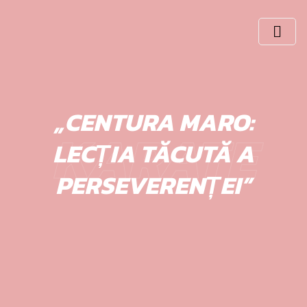
Skip
to
content
„CENTURA MARO:
KARATE
LECȚIA TĂCUTĂ A
PERSEVERENȚEI”