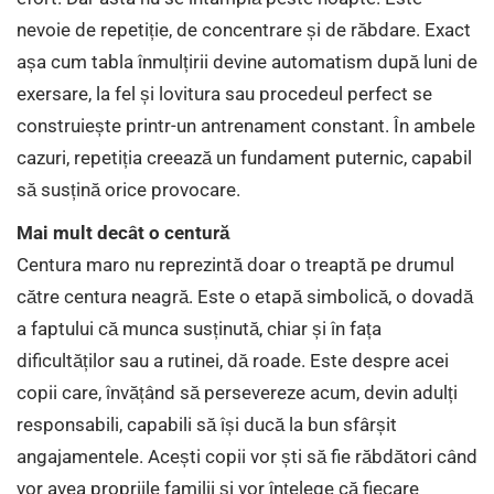
nevoie de repetiție, de concentrare și de răbdare. Exact
așa cum tabla înmulțirii devine automatism după luni de
exersare, la fel și lovitura sau procedeul perfect se
construiește printr-un antrenament constant. În ambele
cazuri, repetiția creează un fundament puternic, capabil
să susțină orice provocare.
Mai mult decât o centură
Centura maro nu reprezintă doar o treaptă pe drumul
către centura neagră. Este o etapă simbolică, o dovadă
a faptului că munca susținută, chiar și în fața
dificultăților sau a rutinei, dă roade. Este despre acei
copii care, învățând să persevereze acum, devin adulți
responsabili, capabili să își ducă la bun sfârșit
angajamentele. Acești copii vor ști să fie răbdători când
vor avea propriile familii și vor înțelege că fiecare