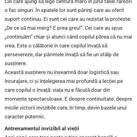
Cei care ajung să lege centura maro în jurul taliei rareori
o fac singuri. În spatele lor sunt părinți care au oferit
suport continuu. Ei sunt cei care au rezistat la proteste:
„De ce să mai merg? E prea greu!”. Cei care au spus
„continuăm” chiar și atunci când copilul părea că nu mai
vrea. Este o călătorie în care copilul învață să
persevereze, dar părintele învață să fie un stâlp de
susținere.
Această susținere nu înseamnă doar logistică sau
încurajare, ci și înțelegerea mai profundă a lecției pe
care copilul o învață: viața nu e făcută doar din
momente spectaculoase. E despre continuitate, despre
micile victorii invizibile care, în timp, devin bazele unui
caracter puternic.
Antrenamentul invizibil al vieții