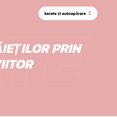
TE
karate și autoapărare
EȚILOR PRIN
VIITOR