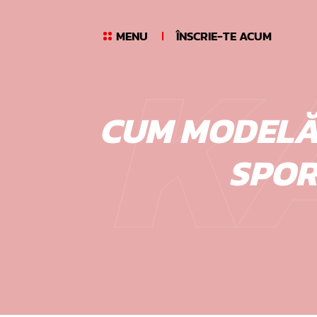
Skip
K
to
MENU
ÎNSCRIE-TE ACUM
content
CUM MODELĂM
SPORT