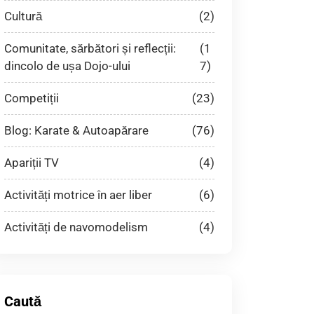
Cultură
(2)
Comunitate, sărbători și reflecții:
(1
dincolo de ușa Dojo-ului
7)
Competiții
(23)
Blog: Karate & Autoapărare
(76)
Apariții TV
(4)
Activități motrice în aer liber
(6)
Activități de navomodelism
(4)
Caută