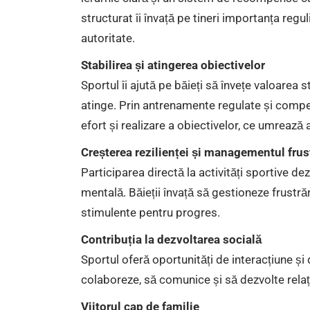
structurat îi învață pe tineri importanța regul
autoritate.
Stabilirea și atingerea obiectivelor
Sportul îi ajută pe băieți să învețe valoarea st
atinge. Prin antrenamente regulate și competi
efort și realizare a obiectivelor, ce umrează
Creșterea rezilienței și managementul frust
Participarea directă la activități sportive dez
mentală. Băieții învață să gestioneze frustrăr
stimulente pentru progres.
Contribuția la dezvoltarea socială
Sportul oferă oportunități de interacțiune și
colaboreze, să comunice și să dezvolte relați
Viitorul cap de familie