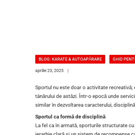
BLOG: KARATE & AUTOAPĂRARE
GHID PENT
aprilie 23, 2025
Sportul nu este doar o activitate recreativ
tânărului de astăzi. Într-o epocă unde servici
similar în dezvoltarea caracterului, disciplină
Sportul ca formă de disciplină
La fel ca în armată, sporturile structurate cu 
ierarhie clară și un sistem de recompense ca