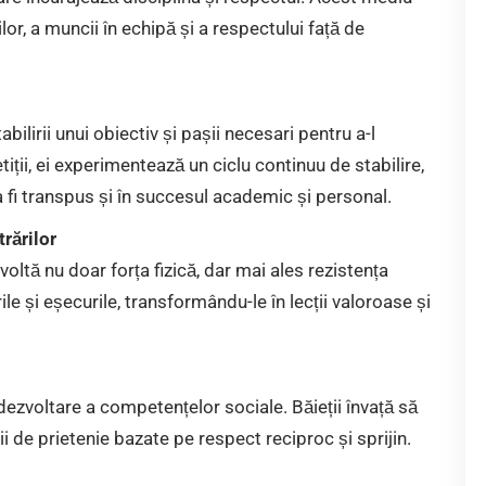
ilor, a muncii în echipă și a respectului față de
abilirii unui obiectiv și pașii necesari pentru a-l
ții, ei experimentează un ciclu continuu de stabilire,
 a fi transpus și în succesul academic și personal.
rărilor
voltă nu doar forța fizică, dar mai ales rezistența
ile și eșecurile, transformându-le în lecții valoroase și
 dezvoltare a competențelor sociale. Băieții învață să
i de prietenie bazate pe respect reciproc și sprijin.