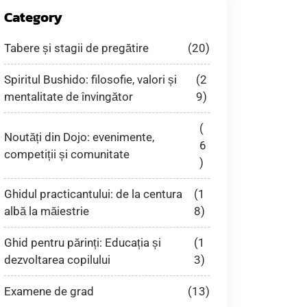
Category
Tabere și stagii de pregătire
(20)
Spiritul Bushido: filosofie, valori și
(2
mentalitate de învingător
9)
(
Noutăți din Dojo: evenimente,
6
competiții și comunitate
)
Ghidul practicantului: de la centura
(1
albă la măiestrie
8)
Ghid pentru părinți: Educația și
(1
dezvoltarea copilului
3)
Examene de grad
(13)