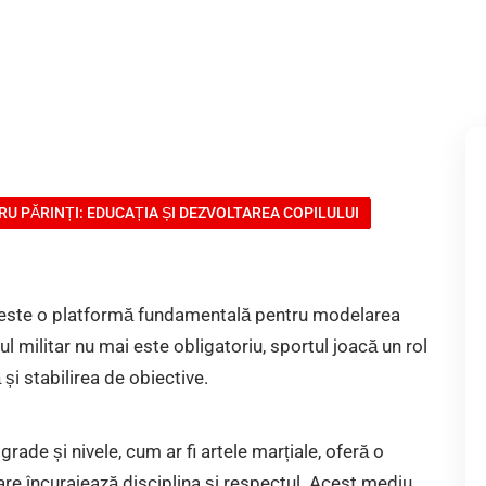
RU PĂRINȚI: EDUCAȚIA ȘI DEZVOLTAREA COPILULUI
ă; este o platformă fundamentală pentru modelarea
ul militar nu mai este obligatoriu, sportul joacă un rol
 și stabilirea de obiective.
grade și nivele, cum ar fi artele marțiale, oferă o
re încurajează disciplina și respectul. Acest mediu