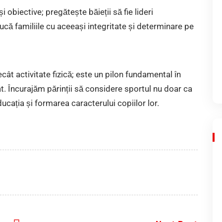
obiective; pregătește băieții să fie lideri
ducă familiile cu aceeași integritate și determinare pe
ât activitate fizică; este un pilon fundamental în
at. Încurajăm părinții să considere sportul nu doar ca
cația și formarea caracterului copiilor lor.