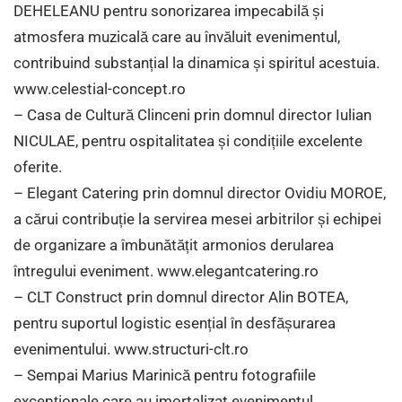
DEHELEANU pentru sonorizarea impecabilă și
atmosfera muzicală care au învăluit evenimentul,
contribuind substanțial la dinamica și spiritul acestuia.
www.celestial-concept.ro
– Casa de Cultură Clinceni prin domnul director Iulian
NICULAE, pentru ospitalitatea și condițiile excelente
oferite.
– Elegant Catering prin domnul director Ovidiu MOROE,
a cărui contribuție la servirea mesei arbitrilor și echipei
de organizare a îmbunătățit armonios derularea
întregului eveniment.
www.elegantcatering.ro
– CLT Construct prin domnul director Alin BOTEA,
pentru suportul logistic esențial în desfășurarea
evenimentului.
www.structuri-clt.ro
– Sempai Marius Marinică pentru fotografiile
excepționale care au imortalizat evenimentul.