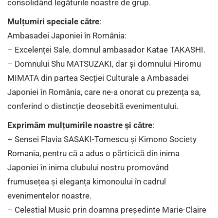
consolidând legăturile noastre de grup.
Mulțumiri speciale către
:
Ambasadei Japoniei în România:
– Excelenței Sale, domnul ambasador Katae TAKASHI.
– Domnului Shu MATSUZAKI, dar și domnului Hiromu
MIMATA din partea Secției Culturale a Ambasadei
Japoniei în România, care ne-a onorat cu prezența sa,
conferind o distincție deosebită evenimentului.
Exprimăm mulțumirile noastre și către
:
– Sensei Flavia SASAKI-Tomescu și Kimono Society
Romania, pentru că a adus o părticică din inima
Japoniei în inima clubului nostru promovând
frumusețea și eleganța kimonoului în cadrul
evenimentelor noastre.
– Celestial Music prin doamna președinte Marie-Claire