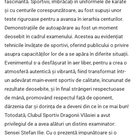
fascinantă. Sportivii, îmbrăcați în uniformele de karate
și cu centurile corespunzătoare, au fost supuși unor
teste riguroase pentru a avansa în ierarhia centurilor.
Demonstrațiile de autoapărare au fost un moment
deosebit în cadrul examenului. Acestea au evidențiat
tehnicile învățate de sportivi, oferind publicului o privire
asupra capacităților lor de a se apăra în diferite situații.
Evenimentul s-a desfășurat în aer liber, pentru a crea o
atmosferă autentică și vibrantă, fiind transformat într-
un adevărat main-event sportiv de calitate, încununat de
rezultate deosebite, și în final strângeri respectuoase
de mână, promovând respectul față de oponent,
dârzenia dar și dorința de a deveni din ce în ce mai bun!
Totodată, Clubul Sportiv Dragonii Vlăsiei a avut
privilegiul de a avea alături un distins examinator:
Sensei Ștefan Ilie. Cu o prezență impunătoare și o