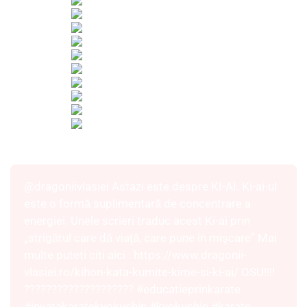
@dragoniivlasiei
Astazi este despre KI-AI. Ki-ai-ul
este o formă suplimentară de concentrare a
energiei. Unele scrieri traduc acest Ki-ai prin
„strigătul care dă viaţă, care pune în mişcare” Mai
multe puteti citi aici : https://www.dragonii-
vlasiei.ro/kihon-kata-kumite-kime-si-ki-ai/ OSU!!!!
????????????????????
#educatieprinkarate
#invatakaratekyokushin
#kyokushin
#karate