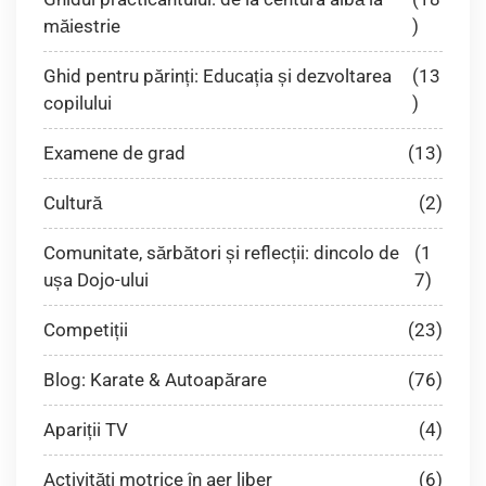
măiestrie
)
Ghid pentru părinți: Educația și dezvoltarea
(13
copilului
)
Examene de grad
(13)
Cultură
(2)
Comunitate, sărbători și reflecții: dincolo de
(1
ușa Dojo-ului
7)
Competiții
(23)
Blog: Karate & Autoapărare
(76)
Apariții TV
(4)
Activități motrice în aer liber
(6)