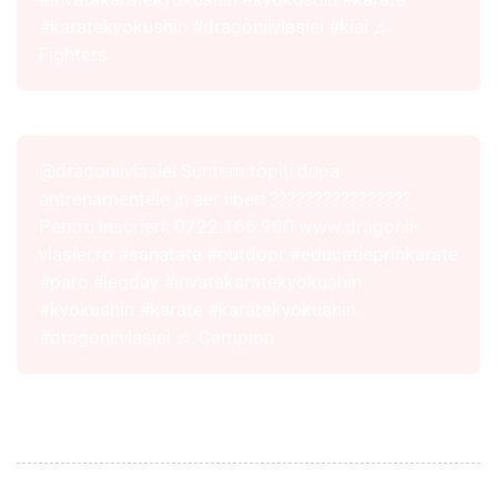
#karatekyokushin
#dragoniivlasiei
#kiai
♬
Fighters
@dragoniivlasiei
Suntem topiți dupa
antrenamentele in aer liber! ????????????????
Pentru înscrieri: 0722.166.900 www.dragonii-
vlasiei.ro
#sanatate
#outdoor
#educatieprinkarate
#parc
#legday
#invatakaratekyokushin
#kyokushin
#karate
#karatekyokushin
#dragoniivlasiei
♬ Campion