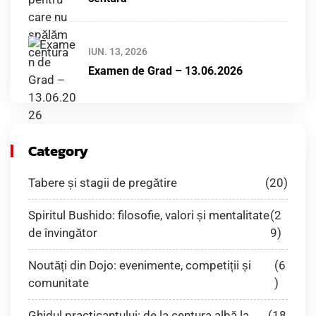
IUN. 13, 2026
Examen de Grad – 13.06.2026
Category
Tabere și stagii de pregătire
(20)
Spiritul Bushido: filosofie, valori și mentalitate
(2
de învingător
9)
Noutăți din Dojo: evenimente, competiții și
(6
comunitate
)
Ghidul practicantului: de la centura albă la
(18