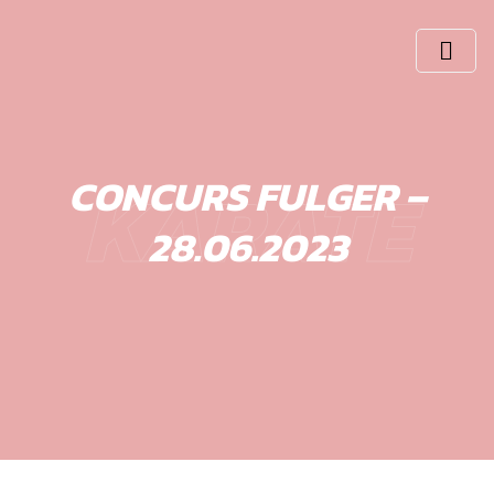
Skip
to
content
KARATE
CONCURS FULGER –
28.06.2023