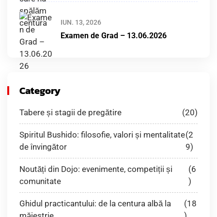
IUN. 13, 2026
Examen de Grad – 13.06.2026
Category
Tabere și stagii de pregătire
(20)
Spiritul Bushido: filosofie, valori și mentalitate
(2
de învingător
9)
Noutăți din Dojo: evenimente, competiții și
(6
comunitate
)
Ghidul practicantului: de la centura albă la
(18
măiestrie
)