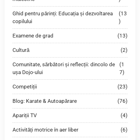
Ghid pentru părinți: Educația și dezvoltarea
(13
copilului
)
Examene de grad
(13)
Cultură
(2)
Comunitate, sărbători și reflecții: dincolo de
(1
ușa Dojo-ului
7)
Competiții
(23)
Blog: Karate & Autoapărare
(76)
Apariții TV
(4)
Activități motrice în aer liber
(6)