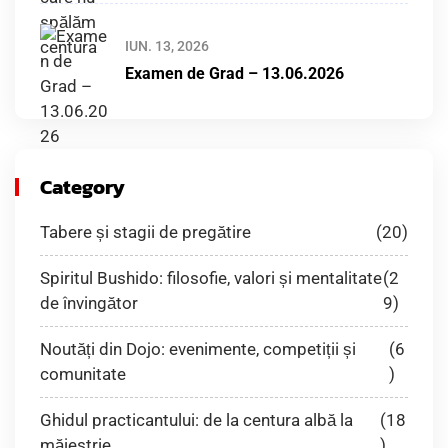
IUN. 13, 2026
Examen de Grad – 13.06.2026
Category
Tabere și stagii de pregătire
(20)
Spiritul Bushido: filosofie, valori și mentalitate
(2
de învingător
9)
Noutăți din Dojo: evenimente, competiții și
(6
comunitate
)
Ghidul practicantului: de la centura albă la
(18
măiestrie
)