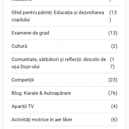
Ghid pentru părinți: Educația și dezvoltarea
(13
copilului
)
Examene de grad
(13)
Cultură
(2)
Comunitate, sărbători și reflecții: dincolo de
(1
ușa Dojo-ului
7)
Competiții
(23)
Blog: Karate & Autoapărare
(76)
Apariții TV
(4)
Activități motrice în aer liber
(6)