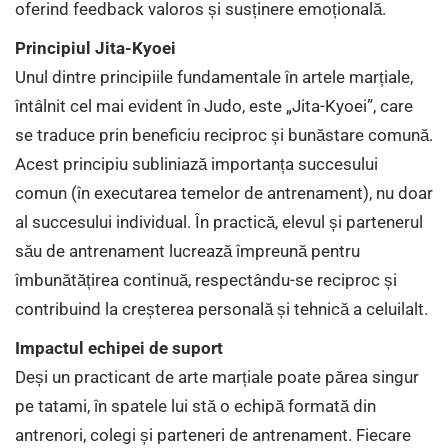
oferind feedback valoros și susținere emoțională.
Principiul Jita-Kyoei
Unul dintre principiile fundamentale în artele marțiale,
întâlnit cel mai evident în Judo, este „Jita-Kyoei”, care
se traduce prin beneficiu reciproc și bunăstare comună.
Acest principiu subliniază importanța succesului
comun (în executarea temelor de antrenament), nu doar
al succesului individual. În practică, elevul și partenerul
său de antrenament lucrează împreună pentru
îmbunătățirea continuă, respectându-se reciproc și
contribuind la creșterea personală și tehnică a celuilalt.
Impactul echipei de suport
Deși un practicant de arte marțiale poate părea singur
pe tatami, în spatele lui stă o echipă formată din
antrenori, colegi și parteneri de antrenament. Fiecare