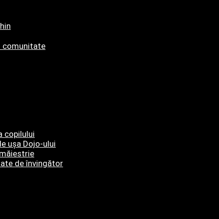
hin
și comunitate
 copilului
de ușa Dojo-ului
 măiestrie
itate de învingător