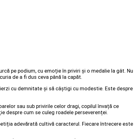
că pe podium, cu emoție în priviri și o medalie la gât. Nu
uria de a fi dus ceva până la capăt.
 pierzi cu demnitate și să câștigi cu modestie. Este despre
lor sau sub privirile celor dragi, copilul învață ce
ție despre cum se culeg roadele perseverenței.
tiția adevărată cultivă caracterul. Fiecare întrecere este