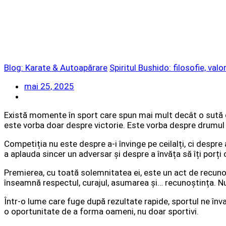
Blog: Karate & Autoapărare
Spiritul Bushido: filosofie, val
mai 25, 2025
Există momente în sport care spun mai mult decât o sută de 
este vorba doar despre victorie. Este vorba despre drumul p
Competiția nu este despre a-i învinge pe ceilalți, ci despre
a aplauda sincer un adversar și despre a învăța să îți porți c
Premierea, cu toată solemnitatea ei, este un act de recunoa
înseamnă respectul, curajul, asumarea și… recunoștința. N
Într-o lume care fuge după rezultate rapide, sportul ne înv
o oportunitate de a forma oameni, nu doar sportivi.