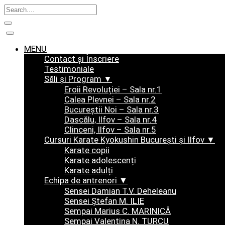
Skip
to
MENU
content
Contact și Înscriere
Testimoniale
Săli și Program ▼
Eroii Revoluției – Sala nr.1
Calea Plevnei – Sala nr.2
Bucureștii Noi – Sala nr.3
Dascălu, Ilfov – Sala nr.4
Clinceni, Ilfov – Sala nr.5
Cursuri Karate Kyokushin București și Ilfov ▼
Karate copii
Karate adolescenți
Karate adulți
Echipa de antrenori ▼
Sensei Damian T.V. Deheleanu
Sensei Ștefan M. ILIE
Sempai Marius C. MARINICĂ
Sempai Valentina N. TURCU