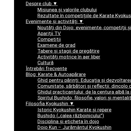
Despre club ▼
Misiunea și valorile clubului
Rezultate în competițiile de Karate Kyokus
Evenimente și activități ▼
Noutăți din Dojo: evenimente, competiții 
Apariții TV
Competiții
Examene de grad
Tabere și stagii de pregătire
Activități motrice în aer liber
Cultură
Întrebări frecvente
Blog: Karate & Autoapărare
Ghid pentru părinți: Educația și dezvoltarea
Comunitate, sărbători și reflecții: dincolo 
Ghidul practicantului: de la centura albă la
Spiritul Bushido: filosofie, valori și mental
Filosofia Kyokushin ▼
Istoric Kyokushin Karate și repere
Bushido („calea războinicului”)
Disciplina şi eticheta în dojo
Dojo Kun – Jurământul Kyokushin