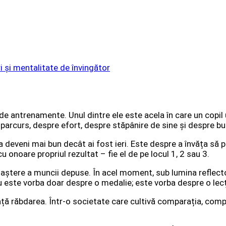
ori și mentalitate de învingător
antrenamente. Unul dintre ele este acela în care un copil ur
arcurs, despre efort, despre stăpânire de sine și despre buc
 a deveni mai bun decât ai fost ieri. Este despre a învăța să
u onoare propriul rezultat – fie el de pe locul 1, 2 sau 3.
ștere a muncii depuse. În acel moment, sub lumina reflectoare
u este vorba doar despre o medalie; este vorba despre o lec
ață răbdarea. Într-o societate care cultivă comparația, compe