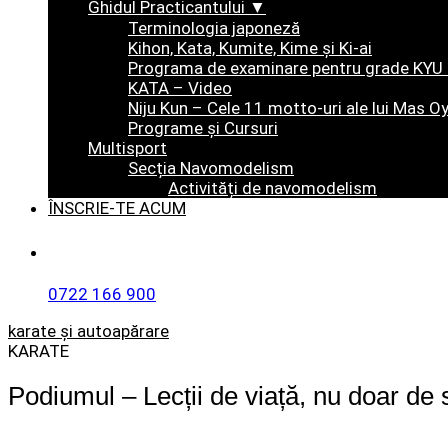
Ghidul Practicantului ▼
Terminologia japoneză
Kihon, Kata, Kumite, Kime şi Ki-ai
Programa de examinare pentru grade KYU 
KATA – Video
Niju Kun – Cele 11 motto-uri ale lui Mas 
Programe și Cursuri
Multisport
Secția Navomodelism
Activități de navomodelism
ÎNSCRIE-TE ACUM
Telefon
0722 166 900
karate și autoapărare
KARATE
Podiumul – Lecții de viață, nu doar de 