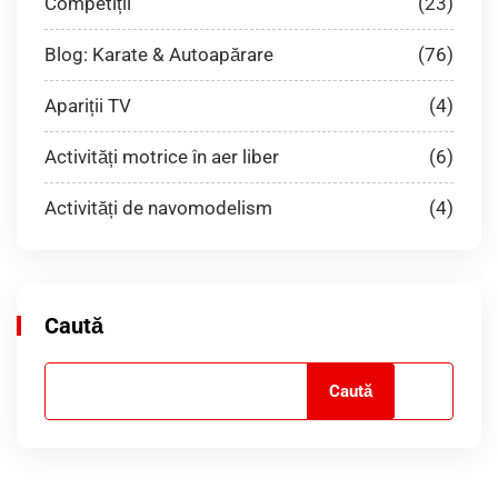
Competiții
(23)
Blog: Karate & Autoapărare
(76)
Apariții TV
(4)
Activități motrice în aer liber
(6)
Activități de navomodelism
(4)
Caută
Caută