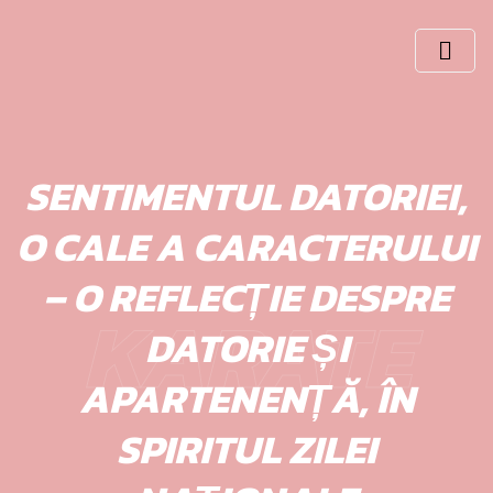
Skip
to
content
SENTIMENTUL DATORIEI,
O CALE A CARACTERULUI
– O REFLECȚIE DESPRE
KARATE
DATORIE ȘI
APARTENENȚĂ, ÎN
SPIRITUL ZILEI