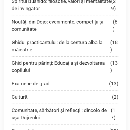
Spiritul Bushido: filosofie, valori și mentalitate
(2
de învingător
9)
Noutăți din Dojo: evenimente, competiții și
(6
comunitate
)
Ghidul practicantului: de la centura albă la
(18
măiestrie
)
Ghid pentru părinți: Educația și dezvoltarea
(13
copilului
)
Examene de grad
(13)
Cultură
(2)
Comunitate, sărbători și reflecții: dincolo de
(1
ușa Dojo-ului
7)