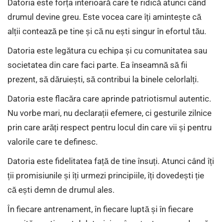
Datoria este forța interioară care te ridică atunci când
drumul devine greu. Este vocea care îți amintește că
alții contează pe tine și că nu ești singur în efortul tău.
Datoria este legătura cu echipa și cu comunitatea sau
societatea din care faci parte. Ea înseamnă să fii
prezent, să dăruiești, să contribui la binele celorlalți.
Datoria este flacăra care aprinde patriotismul autentic.
Nu vorbe mari, nu declarații efemere, ci gesturile zilnice
prin care arăți respect pentru locul din care vii și pentru
valorile care te definesc.
Datoria este fidelitatea față de tine însuți. Atunci când îți
ții promisiunile și îți urmezi principiile, îți dovedești ție
că ești demn de drumul ales.
În fiecare antrenament, în fiecare luptă și în fiecare