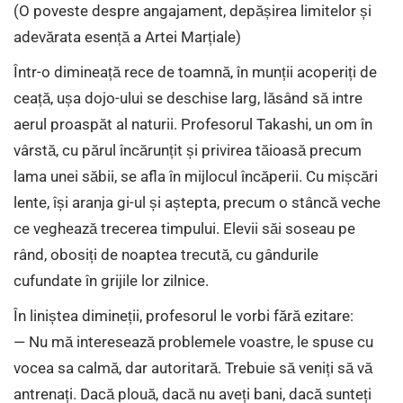
(O poveste despre angajament, depășirea limitelor și
adevărata esență a Artei Marțiale)
Într-o dimineață rece de toamnă, în munții acoperiți de
ceață, ușa dojo-ului se deschise larg, lăsând să intre
aerul proaspăt al naturii. Profesorul Takashi, un om în
vârstă, cu părul încărunțit și privirea tăioasă precum
lama unei săbii, se afla în mijlocul încăperii. Cu mișcări
lente, își aranja gi-ul și aștepta, precum o stâncă veche
ce veghează trecerea timpului. Elevii săi soseau pe
rând, obosiți de noaptea trecută, cu gândurile
cufundate în grijile lor zilnice.
În liniștea dimineții, profesorul le vorbi fără ezitare:
— Nu mă interesează problemele voastre, le spuse cu
vocea sa calmă, dar autoritară. Trebuie să veniți să vă
antrenați. Dacă plouă, dacă nu aveți bani, dacă sunteți