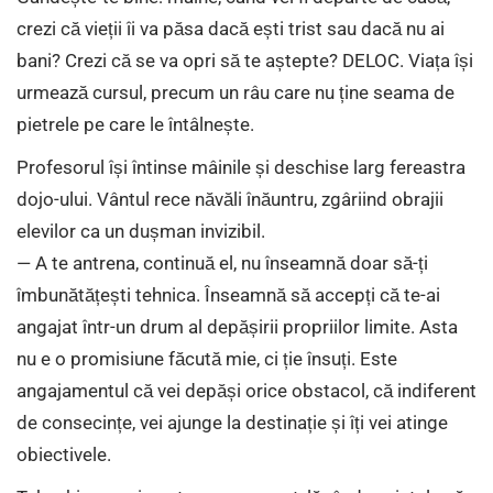
crezi că vieții îi va păsa dacă ești trist sau dacă nu ai
bani? Crezi că se va opri să te aștepte? DELOC. Viața își
urmează cursul, precum un râu care nu ține seama de
pietrele pe care le întâlnește.
Profesorul își întinse mâinile și deschise larg fereastra
dojo-ului. Vântul rece năvăli înăuntru, zgâriind obrajii
elevilor ca un dușman invizibil.
— A te antrena, continuă el, nu înseamnă doar să-ți
îmbunătățești tehnica. Înseamnă să accepți că te-ai
angajat într-un drum al depășirii propriilor limite. Asta
nu e o promisiune făcută mie, ci ție însuți. Este
angajamentul că vei depăși orice obstacol, că indiferent
de consecințe, vei ajunge la destinație și îți vei atinge
obiectivele.