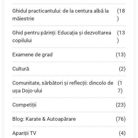
Ghidul practicantului: de la centura albă la
(18
măiestrie
)
Ghid pentru părinți: Educația și dezvoltarea
(13
copilului
)
Examene de grad
(13)
Cultură
(2)
Comunitate, sărbători și reflecții: dincolo de
(1
ușa Dojo-ului
7)
Competiții
(23)
Blog: Karate & Autoapărare
(76)
Apariții TV
(4)