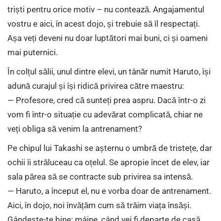
triști pentru orice motiv – nu contează. Angajamentul
vostru e aici, în acest dojo, și trebuie să îl respectați.
Așa veți deveni nu doar luptători mai buni, ci și oameni
mai puternici.
În colțul sălii, unul dintre elevi, un tânăr numit Haruto, își
adună curajul și își ridică privirea către maestru:
— Profesore, cred că sunteți prea aspru. Dacă într-o zi
vom fi într-o situație cu adevărat complicată, chiar ne
veți obliga să venim la antrenament?
Pe chipul lui Takashi se așternu o umbră de tristețe, dar
ochii îi străluceau ca oțelul. Se apropie încet de elev, iar
sala părea să se contracte sub privirea sa intensă.
— Haruto, a început el, nu e vorba doar de antrenament.
Aici, în dojo, noi învățăm cum să trăim viața însăși.
Gândește-te bine: mâine, când vei fi departe de casă,