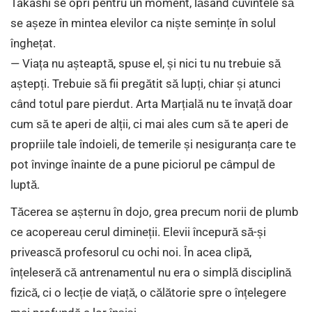
Takashi se opri pentru un moment, lăsând cuvintele să
se așeze în mintea elevilor ca niște semințe în solul
înghețat.
— Viața nu așteaptă, spuse el, și nici tu nu trebuie să
aștepți. Trebuie să fii pregătit să lupți, chiar și atunci
când totul pare pierdut. Arta Marțială nu te învață doar
cum să te aperi de alții, ci mai ales cum să te aperi de
propriile tale îndoieli, de temerile și nesiguranța care te
pot învinge înainte de a pune piciorul pe câmpul de
luptă.
Tăcerea se așternu în dojo, grea precum norii de plumb
ce acopereau cerul dimineții. Elevii începură să-și
privească profesorul cu ochi noi. În acea clipă,
înțeleseră că antrenamentul nu era o simplă disciplină
fizică, ci o lecție de viață, o călătorie spre o înțelegere