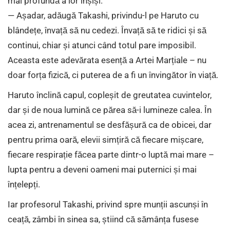
mai profundă a lor înșiși.
— Așadar, adăugă Takashi, privindu-l pe Haruto cu
blândețe, învață să nu cedezi. Învață să te ridici și să
continui, chiar și atunci când totul pare imposibil.
Aceasta este adevărata esență a Artei Marțiale – nu
doar forța fizică, ci puterea de a fi un învingător în viață.
Haruto înclină capul, copleșit de greutatea cuvintelor,
dar și de noua lumină ce părea să-i lumineze calea. În
acea zi, antrenamentul se desfășură ca de obicei, dar
pentru prima oară, elevii simțiră că fiecare mișcare,
fiecare respirație făcea parte dintr-o luptă mai mare –
lupta pentru a deveni oameni mai puternici și mai
înțelepți.
Iar profesorul Takashi, privind spre munții ascunși în
ceață, zâmbi în sinea sa, știind că sămânța fusese