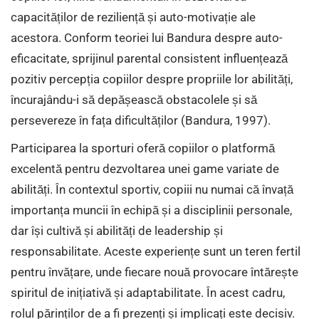
capacităților de reziliență și auto-motivație ale
acestora. Conform teoriei lui Bandura despre auto-
eficacitate, sprijinul parental consistent influențează
pozitiv percepția copiilor despre propriile lor abilități,
încurajându-i să depășească obstacolele și să
persevereze în fața dificultăților (Bandura, 1997).
Participarea la sporturi oferă copiilor o platformă
excelentă pentru dezvoltarea unei game variate de
abilități. În contextul sportiv, copiii nu numai că învață
importanța muncii în echipă și a disciplinii personale,
dar își cultivă și abilități de leadership și
responsabilitate. Aceste experiențe sunt un teren fertil
pentru învățare, unde fiecare nouă provocare întărește
spiritul de inițiativă și adaptabilitate. În acest cadru,
rolul părinților de a fi prezenți și implicați este decisiv.