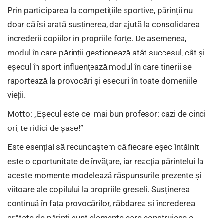
Prin participarea la competițiile sportive, părinții nu
doar că își arată susținerea, dar ajută la consolidarea
încrederii copiilor în propriile forțe. De asemenea,
modul în care părinții gestionează atât succesul, cât și
eșecul în sport influențează modul în care tinerii se
raportează la provocări și eșecuri în toate domeniile
vieții.
Motto: „Eșecul este cel mai bun profesor: cazi de cinci
ori, te ridici de șase!”
Este esențial să recunoaștem că fiecare eșec întâlnit
este o oportunitate de învățare, iar reacția părintelui la
aceste momente modelează răspunsurile prezente și
viitoare ale copilului la propriile greșeli. Susținerea
continuă în fața provocărilor, răbdarea și încrederea
arătate de părinți sunt elemente care construiesc o