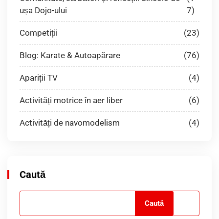
ușa Dojo-ului
7)
Competiții
(23)
Blog: Karate & Autoapărare
(76)
Apariții TV
(4)
Activități motrice în aer liber
(6)
Activități de navomodelism
(4)
Caută
Caută