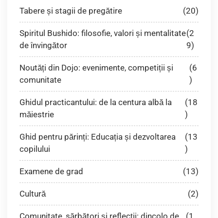
Tabere și stagii de pregătire
(20)
Spiritul Bushido: filosofie, valori și mentalitate
(2
de învingător
9)
Noutăți din Dojo: evenimente, competiții și
(6
comunitate
)
Ghidul practicantului: de la centura albă la
(18
măiestrie
)
Ghid pentru părinți: Educația și dezvoltarea
(13
copilului
)
Examene de grad
(13)
Cultură
(2)
Comunitate, sărbători și reflecții: dincolo de
(1